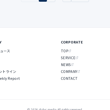
Y
CORPORATE
ュース
TOP
SERVICE
NEWS
ロントライン
COMPANY
ekly Report
CONTACT
©
2026
didvc media All rights reserved.