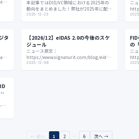
ota/20260313-
認
本記事ではDID/VC領域における2025年の
ニュ
動向をまとめました！弊社が2025年に配信
htt
してきた記事をベースに一気にふり返って
2025-12-23
We
2025
いきます。 国際標準化をめぐる動向…
ジタ
【2026/12】eIDAS 2.0の今後のスケ
FI
ジュール
の「
を
ニュース原文：
ニュ
laska-
https://www.signaturit.com/blog/eidas-
http
t…
2-0-compliance-deadlines-and-steps…
2025-12-08
ann
2025
ID
開
-
t-
← 前へ
1
2
…
6
次へ →