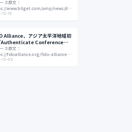
の未来
ース原文：
ps://www.bitget.com/amp/news/detail/12560605103197
b3時代の本人確認インフラの現実化…
-12-10
DO Alliance、アジア太平洋地域初
Authenticate Conference」
シンガポールで開催へ
ース原文：
s://fidoalliance.org/fido-alliance-
ounces-first-authenticate-conf…
-12-03