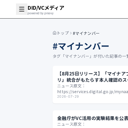
DID/VCメディア
powered by proovy
トップ
#マイナンバー
#
マイナンバー
タグ「
マイナンバー
」が付いた記事の一
【8月25日リリース】「マイナア
リ」統合がもたらす本人確認のス
ート化
ニュース原文：
https://services.digital.go.jp/my
01/2026年7月28日、デジタル庁は…
2026-07-29
金融庁がVC活用の実験結果を公
ニュース原文：