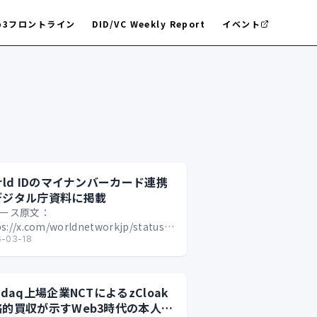
b3フロントライン
DID/VC Weekly Report
イベント
rld IDのマイナンバーカード連携
デジタル庁資料に掲載
ース原文：
ps://x.com/worldnetworkjp/status/2033839881345241154?
6&t=bRQQ6ENUh…
6-03-18
sdaq上場企業NCTによるzCloak
略的買収が示すWeb3時代の本人確