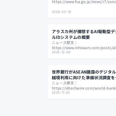
https://www.fsa.go.jp/news/r7/son
01/20260313-01.html 金融庁は20…
2026-03-18
アラスカ州が構想するAI駆動型デ
ルIDシステムの概要
ニュース原文：
https://www.infowars.com/posts/a
plots-ai-driven-digital-id-paymen
2025-12-09
世界銀行がASEAN諸国のデジタル
越境利用に向けた準備状況調査を
始
ニュース原文：
https://idtechwire.com/world-bank
seeks-asean-readiness-assessmen
2025-11-20
for-c…