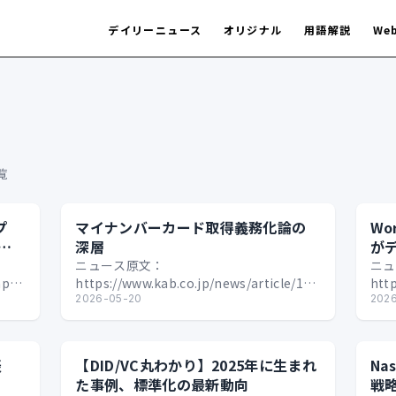
デイリーニュース
オリジナル
用語解説
We
覧
プ
マイナンバーカード取得義務化論の
Wo
マ
深層
が
ニュース原文：
ニュ
naapp/news/20260728-
https://www.kab.co.jp/news/article/16575921
htt
自民党のデジタル社会推進本部は、マイナ
2026-05-20
s=4
202
ンバーカードの「罰則な…
表
【DID/VC丸わかり】2025年に生まれ
Na
た事例、標準化の最新動向
戦