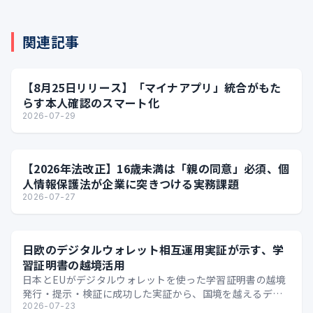
関連記事
【8月25日リリース】「マイナアプリ」統合がもた
らす本人確認のスマート化
2026-07-29
【2026年法改正】16歳未満は「親の同意」必須、個
人情報保護法が企業に突きつける実務課題
2026-07-27
日欧のデジタルウォレット相互運用実証が示す、学
習証明書の越境活用
日本とEUがデジタルウォレットを使った学習証明書の越境
発行・提示・検証に成功した実証から、国境を越えるデジ
タル証明の可能性を整理します。
2026-07-23