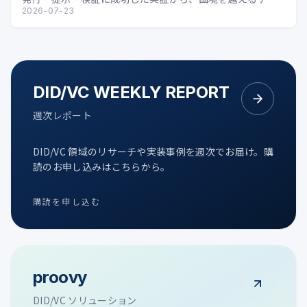
タル証明の可能性を整理します。
2026-07-23
DID/VC WEEKLY REPORT
週次レポート
DID/VC 領域のリサーチや実装事例を週次でお届け。購
読のお申し込みはこちらから。
購読を申し込む
proovy
DID/VC ソリューション