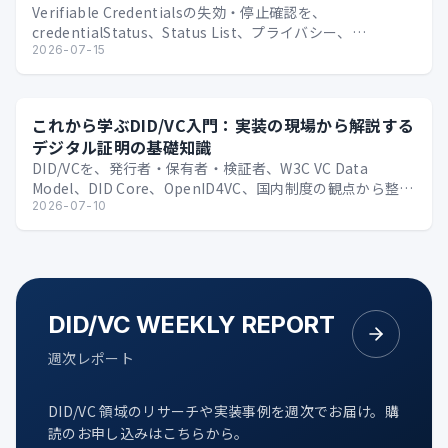
Verifiable Credentialsの失効・停止確認を、
credentialStatus、Status List、プライバシー、
Issuer/Verif…
2026-07-15
これから学ぶDID/VC入門：実装の現場から解説する
デジタル証明の基礎知識
DID/VCを、発行者・保有者・検証者、W3C VC Data
Model、DID Core、OpenID4VC、国内制度の観点から整理
する技術入門。
2026-07-10
DID/VC WEEKLY REPORT
週次レポート
DID/VC 領域のリサーチや実装事例を週次でお届け。購
読のお申し込みはこちらから。