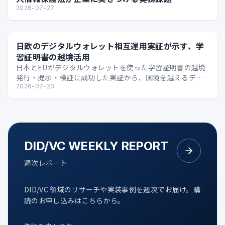
2026-07-27
日欧のデジタルウォレット相互運用実証が示す、学
習証明書の越境活用
日本とEUがデジタルウォレットを使った学習証明書の越境
発行・提示・検証に成功した実証から、国境を越えるデジ
タル証明の可能性を整理します。
2026-07-23
DID/VC WEEKLY REPORT
週次レポート
DID/VC 領域のリサーチや実装事例を週次でお届け。購
読のお申し込みはこちらから。