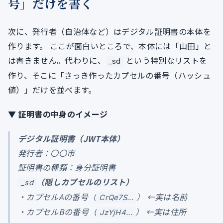
号」だけを書く
次に、発行者（自治体など）はデジタル証明書の本体を
作ります。 ここが面白いところで、本体には「山田」と
は書きません。代わりに、
という特別なリストを
_sd
作り、そこに「さっき作ったカプセルの番号（ハッシュ
値）」だけを並べます。
▼ 証明書の中身のイメージ
デジタル証明書（JWT本体）
発行者：〇〇市
証明書の種類：身分証明書
（隠しカプセルのリスト）
_sd
・カプセルAの番号（
） ←実は名前
CrQe7S...
・カプセルBの番号（
） ←実は住所
JzYjH4...