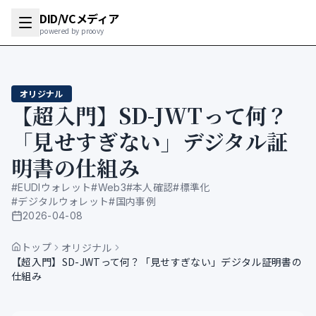
DID/VCメディア
powered by proovy
オリジナル
【超入門】SD-JWTって何？
「見せすぎない」デジタル証
明書の仕組み
#
EUDIウォレット
#
Web3
#
本人確認
#
標準化
#
デジタルウォレット
#
国内事例
2026-04-08
公開日
トップ
オリジナル
【超入門】SD-JWTって何？「見せすぎない」デジタル証明書の
仕組み