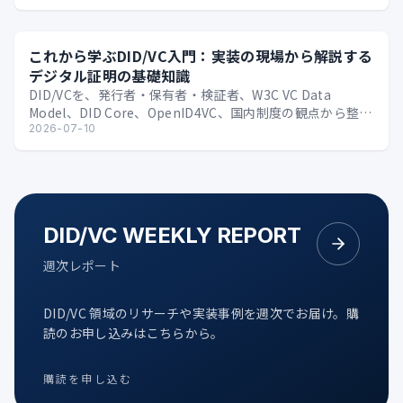
これから学ぶDID/VC入門：実装の現場から解説する
デジタル証明の基礎知識
DID/VCを、発行者・保有者・検証者、W3C VC Data
Model、DID Core、OpenID4VC、国内制度の観点から整理
する技術入門。
2026-07-10
DID/VC WEEKLY REPORT
週次レポート
DID/VC 領域のリサーチや実装事例を週次でお届け。購
読のお申し込みはこちらから。
購読を申し込む