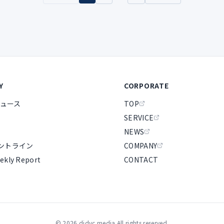
Y
CORPORATE
ュース
TOP
SERVICE
NEWS
ロントライン
COMPANY
ekly Report
CONTACT
©
2026
didvc media All rights reserved.