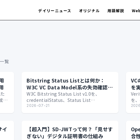
デイリーニュース
オリジナル
用語解説
We
一覧
用
Bitstring Status Listとは何か：
VC
用
W3C VC Data Model系の失効確認を
を
読む
った
W3C Bitstring Status List v1.0を、
Ver
成功
credentialStatus、Status List
を、c
証明
Credential、statusLi…
2026-07-21
イバシ
2026
サイ
【超入門】SD-JWTって何？「見せす
Op
ぎない」デジタル証明書の仕組み
合性