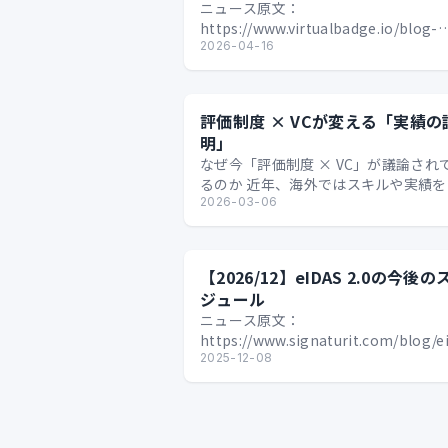
ニュース原文：
https://www.virtualbadge.io/blog-
articles/eidas-2-0-what-is-coming-
2026-04-16
o…
評価制度 × VCが変える「実績の
明」
なぜ今「評価制度 × VC」が議論され
るのか 近年、海外ではスキルや実績を
タル証明として扱う仕組みへの関心が
2026-03-06
っています。 背景の一つは、スキルベ
ス…
【2026/12】eIDAS 2.0の今後の
ジュール
ニュース原文：
https://www.signaturit.com/blog/e
2-0-compliance-deadlines-and-st
2025-12-08