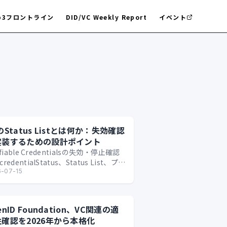
b3フロントライン
DID/VC Weekly Report
イベント
のStatus Listとは何か：失効確認
実装するための設計ポイント
ifiable Credentialsの失効・停止確認
redentialStatus、Status List、プラ
ー、Issuer/Verif…
-07-15
enID Foundation、VC関連の適
確認を2026年から本格化