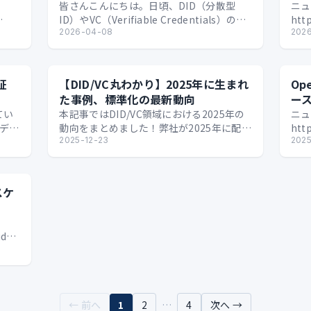
皆さんこんにちは。日頃、DID（分散型
ニュ
ID）やVC（Verifiable Credentials）の事
htt
for-
業に携わっている広報・営業担当です。 最
2026-04-08
fou
202
近、Web3やデジ…
証
【DID/VC丸わかり】2025年に生まれ
Op
た事例、標準化の最新動向
ー
てい
本記事ではDID/VC領域における2025年の
ニュ
デジ
動向をまとめました！弊社が2025年に配信
htt
高ま
してきた記事をベースに一気にふり返って
2025-12-23
lau
2025
ー
いきます。 国際標準化をめぐる動向…
タル
スケ
idas-
eps…
← 前へ
1
2
…
4
次へ →