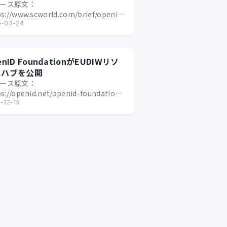
ース原文：
ps://www.scworld.com/brief/openid-
ndation-sets-2026-date-for-ident…
6-03-24
enID FoundationがEUDIWリソ
スハブを公開
ース原文：
ps://openid.net/openid-foundation-
nches-eudiw-resource-hub/ EUデジ
-12-15
…