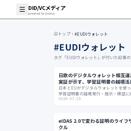
DID/VCメディア
powered by proovy
トップ
#EUDIウォレット
#
EUDIウォレット
タグ「
EUDIウォレット
」が付いた記事の
日欧のデジタルウォレット相互運
実証が示す、学習証明書の越境活
日本とEUがデジタルウォレットを使
学習証明書の越境発行・提示・検証に
した実証から、国境を越えるデジタル
2026-07-23
の可能性を整理します。
eIDAS 2.0で変わる証明のライフ
クル