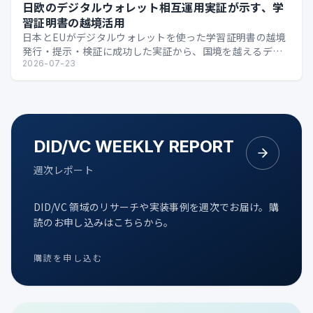
日欧のデジタルウォレット相互運用実証が示す、学
習証明書の越境活用
日本とEUがデジタルウォレットを使った学習証明書の越境
発行・提示・検証に成功した実証から、国境を越えるデジ
タル証明の可能性を整理します。
2026-07-23
DID/VC WEEKLY REPORT
週次レポート
DID/VC 領域のリサーチや実装事例を週次でお届け。購
読のお申し込みはこちらから。
購読を申し込む