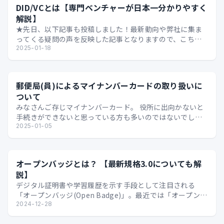
DID/VCとは【専門ベンチャーが日本一分かりやすく
解説】
★先日、以下記事も投稿しました！最新動向や弊社に集ま
ってくる疑問の声を反映した記事となりますので、こちら
もおススメです★ ビジネスマンのためのDID/VC【そも…
2025-01-18
郵便局(員)によるマイナンバーカードの取り扱いに
ついて
みなさんご存じマイナンバーカード。 役所に出向かないと
手続きができないと思っている方も多いのではないでしょ
うか。 先日、たまたま 以下のような資料 を発見し「郵…
2025-01-05
オープンバッジとは？ 【最新規格3.0についても解
説】
デジタル証明書や学習履歴を示す手段として注目される
「オープンバッジ(Open Badge)」。最近では「オープンバ
ッジ3.0」という新たな規格も登場しています。…
2024-12-28