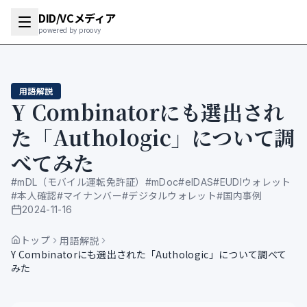
DID/VCメディア
powered by proovy
用語解説
Y Combinatorにも選出され
た「Authologic」について調
べてみた
#
mDL（モバイル運転免許証）
#
mDoc
#
eIDAS
#
EUDIウォレット
#
本人確認
#
マイナンバー
#
デジタルウォレット
#
国内事例
2024-11-16
公開日
トップ
用語解説
Y Combinatorにも選出された「Authologic」について調べて
みた