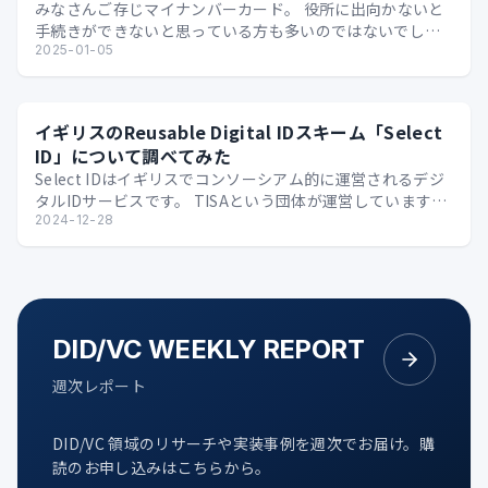
みなさんご存じマイナンバーカード。 役所に出向かないと
手続きができないと思っている方も多いのではないでしょ
うか。 先日、たまたま 以下のような資料 を発見し「郵…
2025-01-05
イギリスのReusable Digital IDスキーム「Select
ID」について調べてみた
Select IDはイギリスでコンソーシアム的に運営されるデジ
タルIDサービスです。 TISAという団体が運営しています。
TISAは同名の団体が世界に複数ある…
2024-12-28
DID/VC WEEKLY REPORT
週次レポート
DID/VC 領域のリサーチや実装事例を週次でお届け。購
読のお申し込みはこちらから。