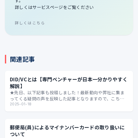
す。
詳しくはサービスページをご覧ください
詳しくはこちら
関連記事
DID/VCとは【専門ベンチャーが日本一分かりやすく
解説】
★先日、以下記事も投稿しました！最新動向や弊社に集ま
ってくる疑問の声を反映した記事となりますので、こちら
もおススメです★ ビジネスマンのためのDID/VC【そも…
2025-01-18
郵便局(員)によるマイナンバーカードの取り扱いに
ついて