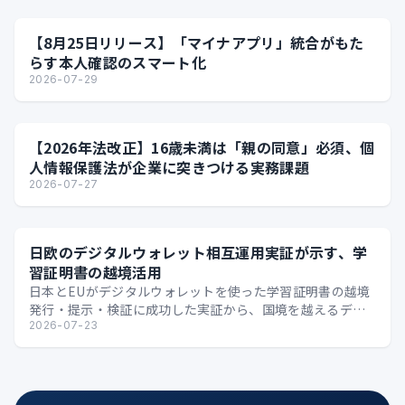
【8月25日リリース】「マイナアプリ」統合がもた
らす本人確認のスマート化
2026-07-29
【2026年法改正】16歳未満は「親の同意」必須、個
人情報保護法が企業に突きつける実務課題
2026-07-27
日欧のデジタルウォレット相互運用実証が示す、学
習証明書の越境活用
日本とEUがデジタルウォレットを使った学習証明書の越境
発行・提示・検証に成功した実証から、国境を越えるデジ
タル証明の可能性を整理します。
2026-07-23