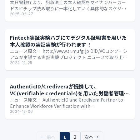
本日警視庁より、犯収法上の本人確認をマイナンバーカー
ドのICチップ読み取りに一本化していく具体的なスケジュ
ールが公開されました。（ 参考 ） 2025/2/28…
2025-02-27
Fintech実証実験ハブにてデジタル証明書を用いた
本人確認の実証実験が行われます！
ニュース原文： http://www.tr.mufg.jp DID/VCコンソーシ
アムが主導する実証実験プロジェクト ニュースで取り上げ
られているのは、三菱UF…
2024-12-25
AuthenticID/Crediveraが提携して、
VC(verifiable credentials)を用いた労働者管理ツ
ールを提供しています
ニュース原文： AuthenticID and Credivera Partner to
Enhance Workforce Verification with…
2024-12-06
← 前へ
1
2
次へ →