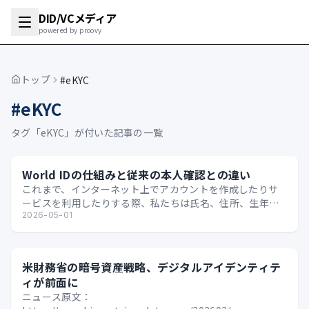
DID/VCメディア
powered by proovy
トップ
#eKYC
#
eKYC
タグ「
eKYC
」が付いた記事の一覧
World IDの仕組みと従来の本人確認との違い
これまで、インターネット上でアカウントを作成したりサ
ービスを利用したりする際、私たちは氏名、住所、生年月
日といった個人情報（PII：Personally Ide…
2026-05-01
米財務省の暗号資産戦略、デジタルアイデンティテ
ィが前面に
ニュース原文：