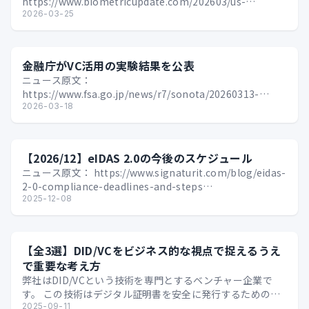
https://www.biometricupdate.com/202603/us-
treasurys-crypto-playbook-puts…
2026-03-25
金融庁がVC活用の実験結果を公表
ニュース原文：
https://www.fsa.go.jp/news/r7/sonota/20260313-
01/20260313-01.html 金融庁は20…
2026-03-18
【2026/12】eIDAS 2.0の今後のスケジュール
ニュース原文： https://www.signaturit.com/blog/eidas-
2-0-compliance-deadlines-and-steps…
2025-12-08
【全3選】DID/VCをビジネス的な視点で捉えるうえ
で重要な考え方
弊社はDID/VCという技術を専門とするベンチャー企業で
す。 この技術はデジタル証明書を安全に発行するための技
術規格となっており、その仕様はオープンに公開されて…
2025-09-11