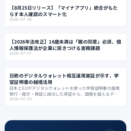
【8月25日リリース】「マイナアプリ」統合がもた
らす本人確認のスマート化
2026-07-29
【2026年法改正】16歳未満は「親の同意」必須、個
人情報保護法が企業に突きつける実務課題
2026-07-27
日欧のデジタルウォレット相互運用実証が示す、学
習証明書の越境活用
日本とEUがデジタルウォレットを使った学習証明書の越境
発行・提示・検証に成功した実証から、国境を越えるデジ
タル証明の可能性を整理します。
2026-07-23