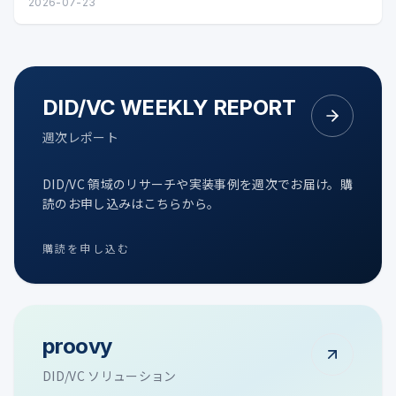
タル証明の可能性を整理します。
2026-07-23
DID/VC WEEKLY REPORT
週次レポート
DID/VC 領域のリサーチや実装事例を週次でお届け。購
読のお申し込みはこちらから。
購読を申し込む
proovy
DID/VC ソリューション