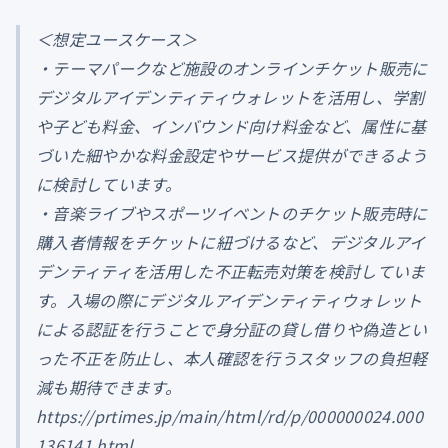
＜想定ユースケース＞
・テーマパークなど施設のオンラインチケット販売に
デジタルアイデンティティウォレットを活用し、学割
や子ども料金、インバウンド向け料金など、属性に基
づいた細やかな料金設定やサービス提供ができるよう
に検討しています。
・音楽ライブやスポーツイベントのチケット販売時に
購入者情報をチケットに紐づけるなど、デジタルアイ
デンティティを活用した不正転売対策を検討していま
す。入場の際にデジタルアイデンティティウォレット
による認証を行うことで身分証の貸し借りや偽造とい
った不正を防止し、本人確認を行うスタッフの負担軽
減も期待できます。
https://prtimes.jp/main/html/rd/p/000000024.000
136141.html