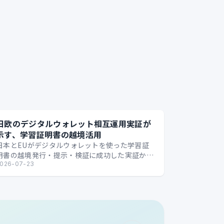
日欧のデジタルウォレット相互運用実証が
示す、学習証明書の越境活用
日本とEUがデジタルウォレットを使った学習証
明書の越境発行・提示・検証に成功した実証か
ら、国境を越えるデジタル証明の可能性を整理し
026-07-23
ます。