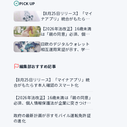
PICK UP
【8月25日リリース】「マイ
で
ナアプリ」統合がもたらす
本人確認のスマート化
【2026年法改正】16歳未満
は「親の同意」必須、個人
情報保護法が企業に突きつ
日欧のデジタルウォレット
ける実務課題
相互運用実証が示す、学習
の
証明書の越境活用
編集部おすすめ記事
【8月25日リリース】「マイナアプリ」統
合がもたらす本人確認のスマート化
【2026年法改正】16歳未満は「親の同意」
必須、個人情報保護法が企業に突きつける
実務課題
政府の最新計画が示すモバイル運転免許証
の進化