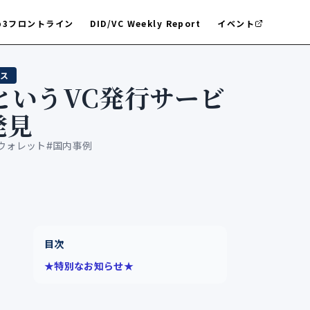
b3フロントライン
DID/VC Weekly Report
イベント
ス
aというVC発行サービ
発見
Iウォレット
#
国内事例
目次
★特別なお知らせ★