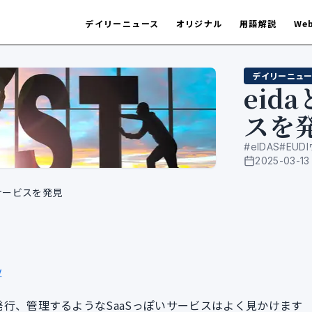
デイリーニュース
オリジナル
用語解説
We
デイリーニュー
eid
スを
#
eIDAS
#
EUD
2025-03-13
公開日
行サービスを発見
y
ials）を発行、管理するようなSaaSっぽいサービスはよく見かけます