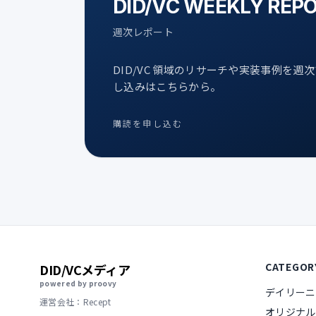
DID/VC WEEKLY REP
週次レポート
DID/VC 領域のリサーチや実装事例を週
し込みはこちらから。
購読を申し込む
CATEGOR
DID/VCメディア
powered by proovy
デイリーニ
運営会社：Recept
オリジナル