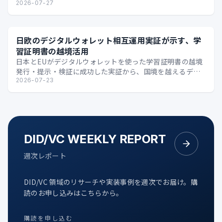
2026-07-27
日欧のデジタルウォレット相互運用実証が示す、学
習証明書の越境活用
日本とEUがデジタルウォレットを使った学習証明書の越境
発行・提示・検証に成功した実証から、国境を越えるデジ
タル証明の可能性を整理します。
2026-07-23
DID/VC WEEKLY REPORT
週次レポート
DID/VC 領域のリサーチや実装事例を週次でお届け。購
読のお申し込みはこちらから。
購読を申し込む