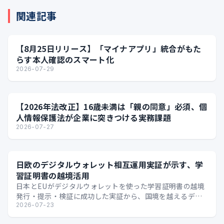
関連記事
【8月25日リリース】「マイナアプリ」統合がもた
らす本人確認のスマート化
2026-07-29
【2026年法改正】16歳未満は「親の同意」必須、個
人情報保護法が企業に突きつける実務課題
2026-07-27
日欧のデジタルウォレット相互運用実証が示す、学
習証明書の越境活用
日本とEUがデジタルウォレットを使った学習証明書の越境
発行・提示・検証に成功した実証から、国境を越えるデジ
タル証明の可能性を整理します。
2026-07-23