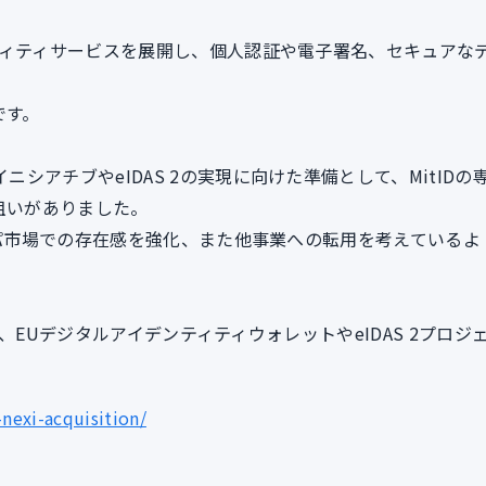
ンティティサービスを展開し、個人認証や電子署名、セキュアな
です。
シアチブやeIDAS 2の実現に向けた準備として、MitIDの
狙いがありました。
ロッパ市場での存在感を強化、また他事業への転用を考えているよ
用され、EUデジタルアイデンティティウォレットやeIDAS 2プロジ
nexi-acquisition/