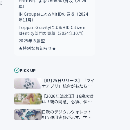
EntrustによるOnfidoの買収（2024
ま
年）
IN GroupeによるMitIDの買収（2024
年11月）
Toppan GravityによるHID Citizen
Identity部門の買収（2024年10月）
2025年の展望
★特別なお知らせ★
PICK UP
【8月25日リリース】「マイ
ナアプリ」統合がもたらす
本人確認のスマート化
【2026年法改正】16歳未満
は「親の同意」必須、個人
情報保護法が企業に突きつ
日欧のデジタルウォレット
ける実務課題
相互運用実証が示す、学習
証明書の越境活用