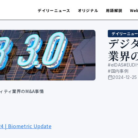
デイリーニュース
オリジナル
用語解説
We
デイリーニュー
デジ
業界
#
eIDAS
#
EUD
#
国内事例
2024-12-25
公開日
ィティ業界のM&A事情
24 | Biometric Update