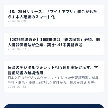
【8月25日リリース】「マイナアプリ」統合がもた
らす本人確認のスマート化
2026-07-29
【2026年法改正】16歳未満は「親の同意」必須、個
人情報保護法が企業に突きつける実務課題
2026-07-27
日欧のデジタルウォレット相互運用実証が示す、学
習証明書の越境活用
日本とEUがデジタルウォレットを使った学習証明書の越境
発行・提示・検証に成功した実証から、国境を越えるデジ
タル証明の可能性を整理します。
2026-07-23