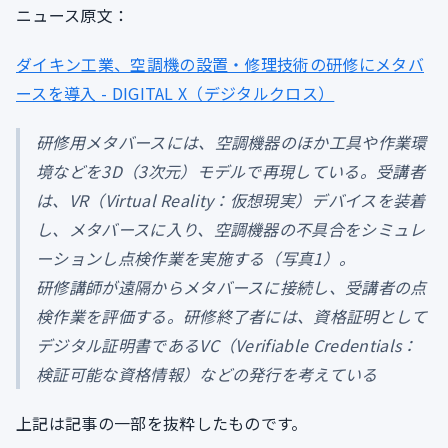
ニュース原文：
ダイキン工業、空調機の設置・修理技術の研修にメタバ
ースを導入 - DIGITAL X（デジタルクロス）
研修用メタバースには、空調機器のほか工具や作業環
境などを3D（3次元）モデルで再現している。受講者
は、VR（Virtual Reality：仮想現実）デバイスを装着
し、メタバースに入り、空調機器の不具合をシミュレ
ーションし点検作業を実施する（写真1）。
研修講師が遠隔からメタバースに接続し、受講者の点
検作業を評価する。研修終了者には、資格証明として
デジタル証明書であるVC（Verifiable Credentials：
検証可能な資格情報）などの発行を考えている
上記は記事の一部を抜粋したものです。