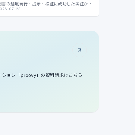
明書の越境発行・提示・検証に成功した実証か
ら、国境を越えるデジタル証明の可能性を整理し
026-07-23
ます。
ューション「proovy」の資料請求はこちら