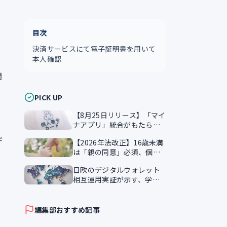
目次
決済サービスにて電子証明書を用いて
本人確認
間
PICK UP
【8月25日リリース】「マイ
ナアプリ」統合がもたらす
本人確認のスマート化
デ
【2026年法改正】16歳未満
は「親の同意」必須、個人
情報保護法が企業に突きつ
日欧のデジタルウォレット
ける実務課題
相互運用実証が示す、学習
証明書の越境活用
編集部おすすめ記事