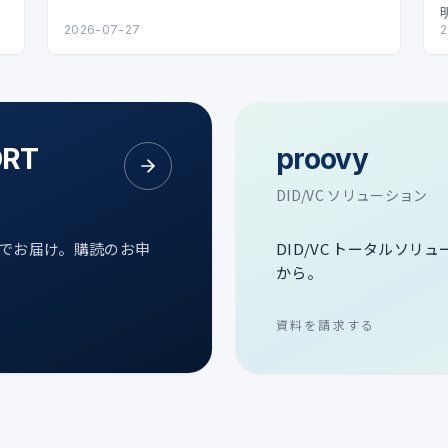
2026-07-27
2
ORT
proovy
DID/VC ソリューション
次でお届け。購読のお申
DID/VC トータルソリ
から。
資料を請求する