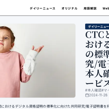
デイリーニュース
オリジナル
用語解説
We
デイリーニュー
CTC
おけ
の標
究/
本人
ービ
#
本人確認
#
マ
2024-11-28
公開日
術機関におけるデジタル資格証明の標準化に向けた共同研究/電子証明書