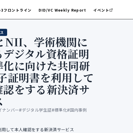
b3フロントライン
DID/VC Weekly Report
イベント
ス
とNII、学術機関に
るデジタル資格証明
準化に向けた共同研
電子証明書を利用して
確認をする新決済サ
ス
イナンバー
#
デジタル学生証
#
標準化
#
国内事例
を利用して本人確認をする新決済サービス