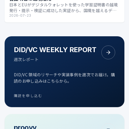
日本とEUがデジタルウォレットを使った学習証明書の越境
発行・提示・検証に成功した実証から、国境を越えるデジ
タル証明の可能性を整理します。
2026-07-23
DID/VC WEEKLY REPORT
週次レポート
DID/VC 領域のリサーチや実装事例を週次でお届け。購
読のお申し込みはこちらから。
購読を申し込む
proovy