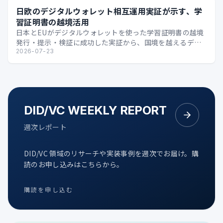
日欧のデジタルウォレット相互運用実証が示す、学
習証明書の越境活用
日本とEUがデジタルウォレットを使った学習証明書の越境
発行・提示・検証に成功した実証から、国境を越えるデジ
タル証明の可能性を整理します。
2026-07-23
DID/VC WEEKLY REPORT
週次レポート
DID/VC 領域のリサーチや実装事例を週次でお届け。購
読のお申し込みはこちらから。
購読を申し込む