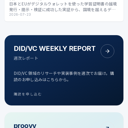
日本とEUがデジタルウォレットを使った学習証明書の越境
発行・提示・検証に成功した実証から、国境を越えるデジ
タル証明の可能性を整理します。
2026-07-23
DID/VC WEEKLY REPORT
週次レポート
DID/VC 領域のリサーチや実装事例を週次でお届け。購
読のお申し込みはこちらから。
購読を申し込む
proovy