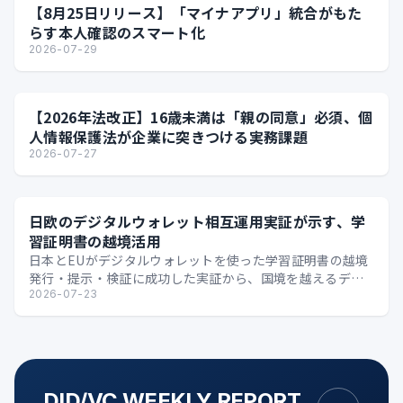
【8月25日リリース】「マイナアプリ」統合がもた
らす本人確認のスマート化
2026-07-29
【2026年法改正】16歳未満は「親の同意」必須、個
人情報保護法が企業に突きつける実務課題
2026-07-27
日欧のデジタルウォレット相互運用実証が示す、学
習証明書の越境活用
日本とEUがデジタルウォレットを使った学習証明書の越境
発行・提示・検証に成功した実証から、国境を越えるデジ
タル証明の可能性を整理します。
2026-07-23
DID/VC WEEKLY REPORT