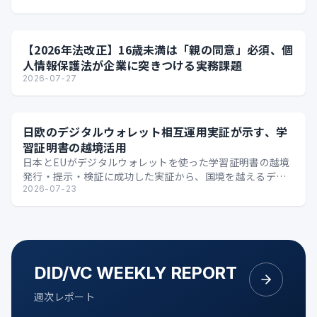
【2026年法改正】16歳未満は「親の同意」必須、個
人情報保護法が企業に突きつける実務課題
2026-07-27
日欧のデジタルウォレット相互運用実証が示す、学
習証明書の越境活用
日本とEUがデジタルウォレットを使った学習証明書の越境
発行・提示・検証に成功した実証から、国境を越えるデジ
タル証明の可能性を整理します。
2026-07-23
DID/VC WEEKLY REPORT
週次レポート