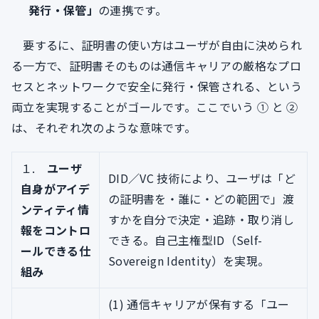
発行・保管」
の連携です。
要するに、証明書の使い方はユーザが自由に決められ
る一方で、証明書そのものは通信キャリアの厳格なプロ
セスとネットワークで安全に発行・保管される、という
両立を実現することがゴールです。ここでいう ① と ②
は、それぞれ次のような意味です。
１.
ユーザ
DID／VC 技術により、ユーザは「ど
自身がアイデ
の証明書を・誰に・どの範囲で」渡
ンティティ情
すかを自分で決定・追跡・取り消し
報をコントロ
できる。自己主権型ID（Self-
ールできる仕
Sovereign Identity）を実現。
組み
(1) 通信キャリアが保有する「ユー