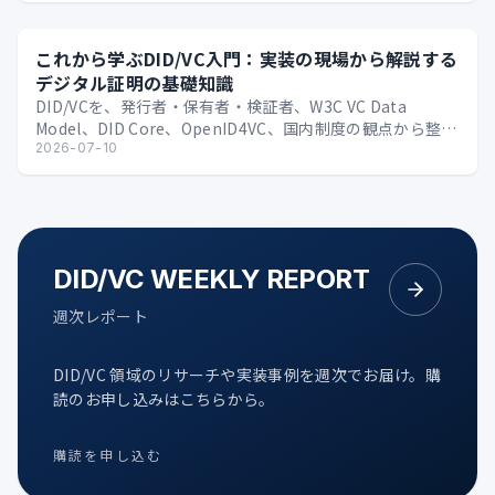
これから学ぶDID/VC入門：実装の現場から解説する
デジタル証明の基礎知識
DID/VCを、発行者・保有者・検証者、W3C VC Data
Model、DID Core、OpenID4VC、国内制度の観点から整理
する技術入門。
2026-07-10
DID/VC WEEKLY REPORT
週次レポート
DID/VC 領域のリサーチや実装事例を週次でお届け。購
読のお申し込みはこちらから。
購読を申し込む