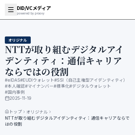
DID/VCメディア
powered by proovy
オリジナル
NTTが取り組むデジタルアイ
デンティティ：通信キャリア
ならではの役割
#
eIDAS
#
EUDIウォレット
#
SSI（自己主権型アイデンティティ）
#
本人確認
#
マイナンバー
#
標準化
#
デジタルウォレット
#
国内事例
2025-11-19
公開日
トップ
オリジナル
NTTが取り組むデジタルアイデンティティ：通信キャリアならで
はの役割