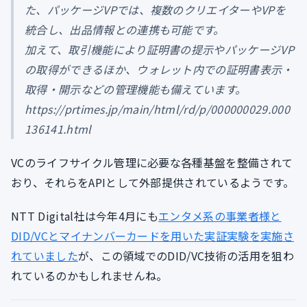
た、パッケージVPでは、複数のクリエイターやVPを
統合し、出品情報との連携も可能です。
加えて、取引機能により証明書の提示やパッケージVP
の取得ができるほか、ウォレット内での証明書表示・
取得・開示などの管理機能も備えています。
https://prtimes.jp/main/html/rd/p/000000029.000
136141.html
VCのライフサイクル管理に必要な各種基盤を整備されて
おり、それらをAPIとして外部提供されているようです。
NTT Digital社は今年4月にも
エンタメ系の事業者様と
DID/VCとマイナンバーカードを用いた実証実験を実施さ
れていました
が、この領域でのDID/VC技術の活用を狙わ
れているのかもしれませんね。