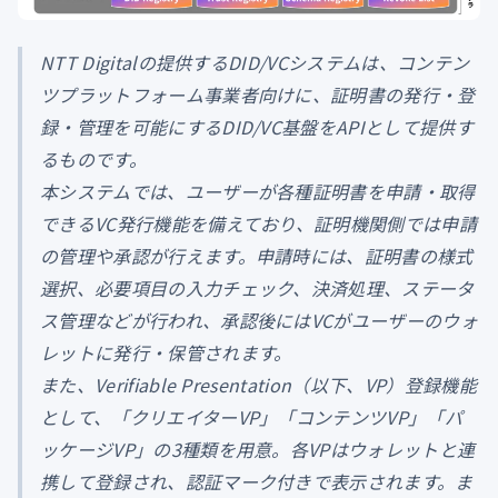
NTT Digitalの提供するDID/VCシステムは、コンテン
ツプラットフォーム事業者向けに、証明書の発行・登
録・管理を可能にするDID/VC基盤をAPIとして提供す
るものです。
本システムでは、ユーザーが各種証明書を申請・取得
できるVC発行機能を備えており、証明機関側では申請
の管理や承認が行えます。申請時には、証明書の様式
選択、必要項目の入力チェック、決済処理、ステータ
ス管理などが行われ、承認後にはVCがユーザーのウォ
レットに発行・保管されます。
また、Verifiable Presentation（以下、VP）登録機能
として、「クリエイターVP」「コンテンツVP」「パ
ッケージVP」の3種類を用意。各VPはウォレットと連
携して登録され、認証マーク付きで表示されます。ま