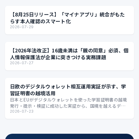
【8月25日リリース】「マイナアプリ」統合がもた
らす本人確認のスマート化
2026-07-29
【2026年法改正】16歳未満は「親の同意」必須、個
人情報保護法が企業に突きつける実務課題
2026-07-27
日欧のデジタルウォレット相互運用実証が示す、学
習証明書の越境活用
日本とEUがデジタルウォレットを使った学習証明書の越境
発行・提示・検証に成功した実証から、国境を越えるデジ
タル証明の可能性を整理します。
2026-07-23