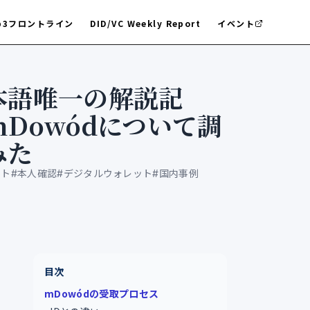
b3フロントライン
DID/VC Weekly Report
イベント
本語唯一の解説記
Dowódについて調
みた
ット
#
本人確認
#
デジタルウォレット
#
国内事例
目次
mDowódの受取プロセス