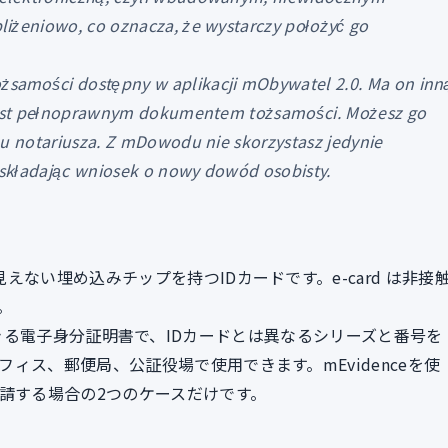
liżeniowo, co oznacza, że wystarczy położyć go
samości dostępny w aplikacji mObywatel 2.0. Ma on inn
e jest pełnoprawnym dokumentem tożsamości. Możesz go
 u notariusza. Z mDowodu nie skorzystasz jedynie
składając wniosek o nowy dowód osobisty.
ない埋め込みチップを持つIDカードです。e-card は非接
。
リで利用できる電子身分証明書で、IDカードとは異なるシリーズと番号を
ィス、郵便局、公証役場で使用できます。mEvidenceを使
申請する場合の2つのケースだけです。