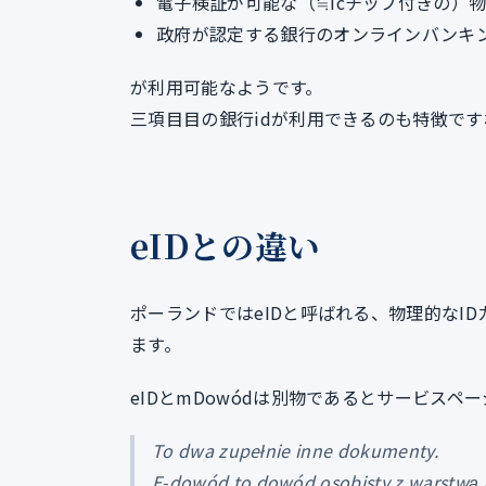
電子検証が可能な（≒icチップ付きの）
政府が認定する銀行のオンラインバンキ
が利用可能なようです。
三項目目の銀行idが利用できるのも特徴です
eIDとの違い
ポーランドではeIDと呼ばれる、物理的なI
ます。
eIDとmDowódは別物であるとサービスペ
To dwa zupełnie inne dokumenty.
E-dowód to dowód osobisty z warstwą 