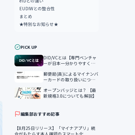
eIDとの違い
EUDIWとの整合性
まとめ
★特別なお知らせ★
PICK UP
DID/VCとは【専門ベンチャ
ーが日本一分かりやすく解
説】
郵便局(員)によるマイナンバ
ーカードの取り扱いについ
て
オープンバッジとは？ 【最
新規格3.0についても解説】
編集部おすすめ記事
【8月25日リリース】「マイナアプリ」統
合がもたらす本人確認のスマート化