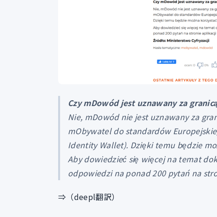
Czy mDowód jest uznawany za granic
Nie, mDowód nie jest uznawany za grani
mObywatel do standardów Europejskieg
Identity Wallet). Dzięki temu będzie 
Aby dowiedzieć się więcej na temat d
odpowiedzi na ponad 200 pytań na stro
⇒（deepl翻訳）