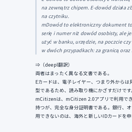
na zewnątrz chipem. E-dowód działa zb
na czytniku.
mDowód to elektroniczny dokument toż
serię i numer niż dowód osobisty, al
użyć w banku, urzędzie, na poczcie czy
w dwóch przypadkach: za granicą oraz 
⇒（deepl翻訳）
両者はまったく異なる文書である。
Eカードは、電子レイヤー、つまり外からは見え
型であるため、読み取り機にかざすだけです
mCitizenは、mCitizen 2.0アプ
持つが、完全な身分証明書である。銀行、オフ
用できないのは、海外と新しいIDカードを