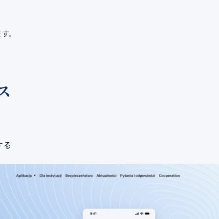
ます。
ス
する