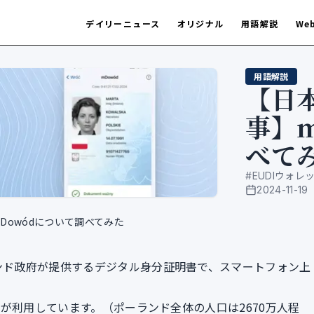
デイリーニュース
オリジナル
用語解説
We
用語解説
【日
事】m
べて
#
EUDIウォレ
2024-11-19
公開日
Dowódについて調べてみた
ランド政府が提供するデジタル身分証明書で、スマートフォン上
ド人が利用しています。（ポーランド全体の人口は2670万人程