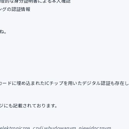
物理的な身分証明書による本人確認
ングの認証情報
ね。
Dカードに埋め込まれたICチップを用いたデジタル認証も存在
ージにも記載されております。
elektroniczną, czyli wbudowanym, niewidocznym