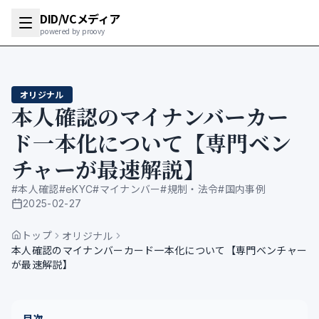
DID/VCメディア
powered by proovy
オリジナル
本人確認のマイナンバーカー
ド一本化について【専門ベン
チャーが最速解説】
#
本人確認
#
eKYC
#
マイナンバー
#
規制・法令
#
国内事例
2025-02-27
公開日
トップ
オリジナル
本人確認のマイナンバーカード一本化について【専門ベンチャー
が最速解説】
目次