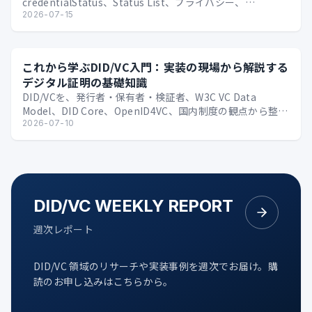
credentialStatus、Status List、プライバシー、
Issuer/Verif…
2026-07-15
これから学ぶDID/VC入門：実装の現場から解説する
デジタル証明の基礎知識
DID/VCを、発行者・保有者・検証者、W3C VC Data
Model、DID Core、OpenID4VC、国内制度の観点から整理
する技術入門。
2026-07-10
DID/VC WEEKLY REPORT
週次レポート
DID/VC 領域のリサーチや実装事例を週次でお届け。購
読のお申し込みはこちらから。