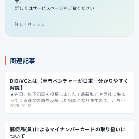
す。
詳しくはサービスページをご覧ください
詳しくはこちら
関連記事
DID/VCとは【専門ベンチャーが日本一分かりやすく
解説】
★先日、以下記事も投稿しました！最新動向や弊社に集ま
ってくる疑問の声を反映した記事となりますので、こちら
もおススメです★ ビジネスマンのためのDID/VC【そも…
2025-01-18
郵便局(員)によるマイナンバーカードの取り扱いに
ついて