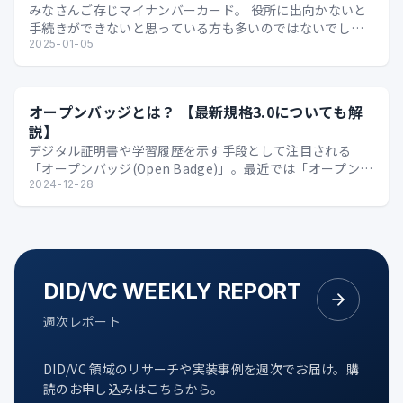
みなさんご存じマイナンバーカード。 役所に出向かないと
手続きができないと思っている方も多いのではないでしょ
うか。 先日、たまたま 以下のような資料 を発見し「郵…
2025-01-05
オープンバッジとは？ 【最新規格3.0についても解
説】
デジタル証明書や学習履歴を示す手段として注目される
「オープンバッジ(Open Badge)」。最近では「オープンバ
ッジ3.0」という新たな規格も登場しています。…
2024-12-28
DID/VC WEEKLY REPORT
週次レポート
DID/VC 領域のリサーチや実装事例を週次でお届け。購
読のお申し込みはこちらから。