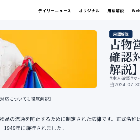
デイリーニュース
オリジナル
用語解説
We
用語解説
古物
確認
解説
#
本人確認
#
マ
2024-07-3
公開日
対応についても徹底解説】
物品の流通を防止するために制定された法律です。正式名称
1949年に施行されました。