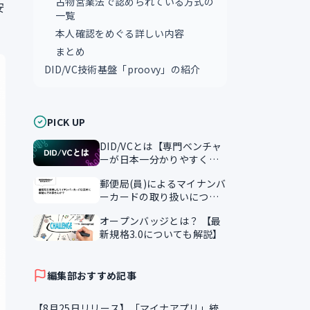
古物営業法で認められている方式の
安
一覧
本人確認をめぐる詳しい内容
まとめ
DID/VC技術基盤「proovy」の紹介
PICK UP
DID/VCとは【専門ベンチャ
ーが日本一分かりやすく解
説】
郵便局(員)によるマイナンバ
ーカードの取り扱いについ
て
オープンバッジとは？ 【最
新規格3.0についても解説】
編集部おすすめ記事
【8月25日リリース】「マイナアプリ」統