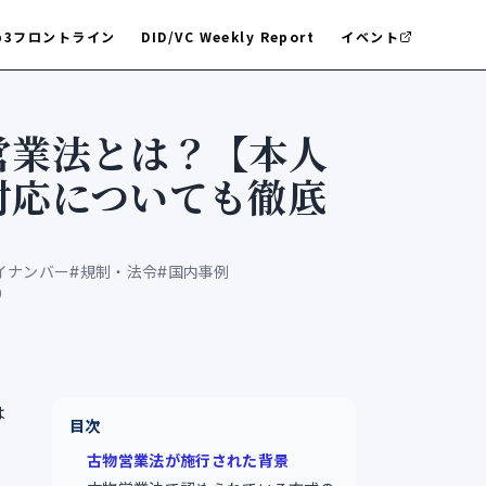
b3フロントライン
DID/VC Weekly Report
イベント
営業法とは？【本人
対応についても徹底
】
イナンバー
#
規制・法令
#
国内事例
0
は
目次
古物営業法が施行された背景