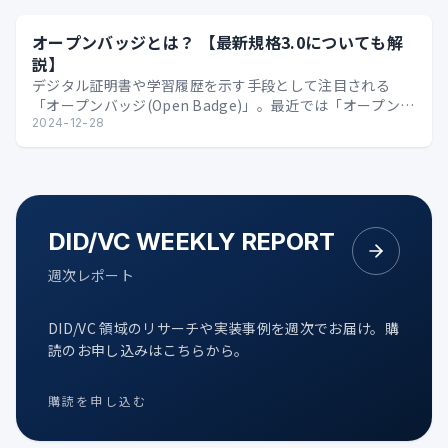
オープンバッジとは？ 【最新規格3.0についても解
説】
デジタル証明書や学習履歴を示す手段として注目される
「オープンバッジ(Open Badge)」。最近では「オープンバ
ッジ3.0」という新たな規格も登場しています。…
2024-12-28
DID/VC WEEKLY REPORT
週次レポート
DID/VC 領域のリサーチや実装事例を週次でお届け。購
読のお申し込みはこちらから。
購読を申し込む