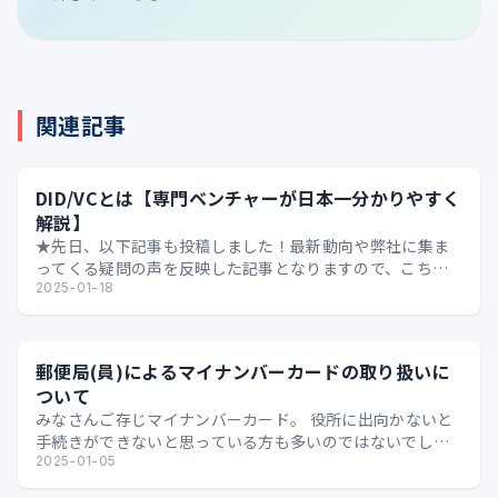
関連記事
DID/VCとは【専門ベンチャーが日本一分かりやすく
解説】
★先日、以下記事も投稿しました！最新動向や弊社に集ま
ってくる疑問の声を反映した記事となりますので、こちら
もおススメです★ ビジネスマンのためのDID/VC【そも…
2025-01-18
郵便局(員)によるマイナンバーカードの取り扱いに
ついて
みなさんご存じマイナンバーカード。 役所に出向かないと
手続きができないと思っている方も多いのではないでしょ
うか。 先日、たまたま 以下のような資料 を発見し「郵…
2025-01-05