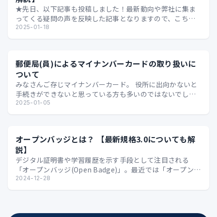
★先日、以下記事も投稿しました！最新動向や弊社に集ま
ってくる疑問の声を反映した記事となりますので、こちら
もおススメです★ ビジネスマンのためのDID/VC【そも…
2025-01-18
郵便局(員)によるマイナンバーカードの取り扱いに
ついて
みなさんご存じマイナンバーカード。 役所に出向かないと
手続きができないと思っている方も多いのではないでしょ
うか。 先日、たまたま 以下のような資料 を発見し「郵…
2025-01-05
オープンバッジとは？ 【最新規格3.0についても解
説】
デジタル証明書や学習履歴を示す手段として注目される
「オープンバッジ(Open Badge)」。最近では「オープンバ
ッジ3.0」という新たな規格も登場しています。…
2024-12-28