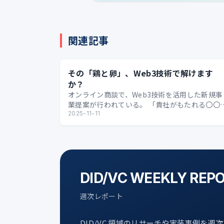
関連記事
その「鶏と卵」、Web3技術で解けます
か？
オンライン商談で、Web3技術を活用した新規事
業提案が行われている。 「貴社がもたれる〇〇
ータをオンチェーン上に記録し、他のオンチェ
2025-11-11
ンデータと絡めることで高…
DID/VC WEEKLY REP
週次レポート
DID/VC 領域のリサーチや実装事例を週