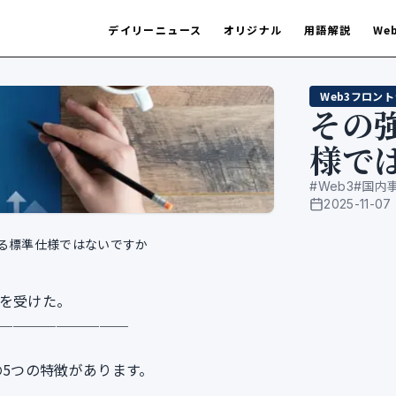
デイリーニュース
オリジナル
用語解説
We
Web3フロン
その
様で
#
Web3
#
国内
2025-11-07
公開日
る標準仕様ではないですか
業を受けた。
─────────
の5つの特徴があります。