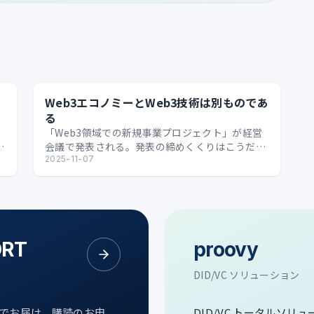
Web3エコノミーとWeb3技術は別ものであ
る
「Web3領域での新規事業プロジェクト」が経営
デ
会議で発表される。発表の締めくくりはこうだ。
ー
──────このプロジェクトは500兆円の巨大
2025-11-07
なWeb3市場に参入す…
ORT
proovy
DID/VC ソリューション
次でお届け。購読のお申
DID/VC トータルソリ