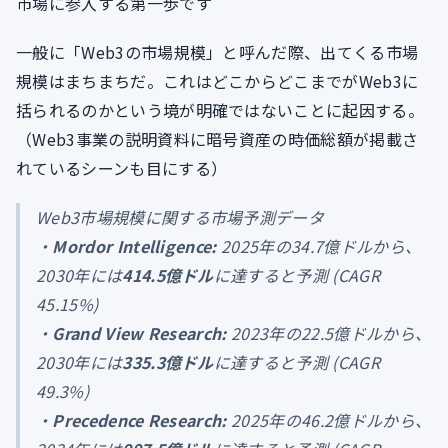
市場に参入する第一歩です
一般に「Web3の市場規模」と呼んだ際、出てくる市場
規模はまちまちだ。これはどこからどこまでがWeb3に
括られるのかという境が明確ではないことに起因する。
（Web3事業の説明資料に暗号資産の時価総額が掲載さ
れているシーンも目にする）
Web3市場規模に関する市場予測データ
・
Mordor Intelligence:
2025年の34.7億ドルから、
2030年には
414.5億ドル
に達すると予測 (CAGR
45.15%)
・
Grand View Research:
2023年の22.5億ドルから、
2030年には
335.3億ドル
に達すると予測 (CAGR
49.3%)
・
Precedence Research:
2025年の46.2億ドルから、