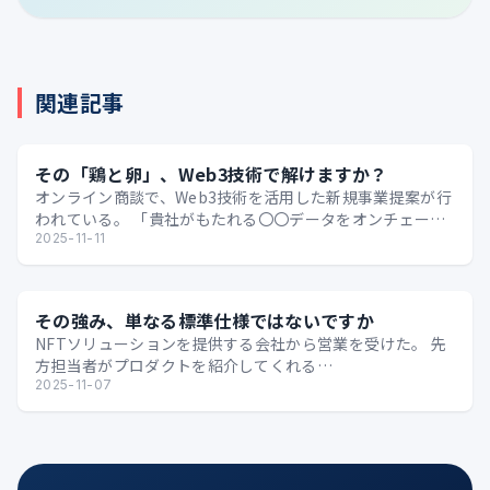
関連記事
その「鶏と卵」、Web3技術で解けますか？
オンライン商談で、Web3技術を活用した新規事業提案が行
われている。 「貴社がもたれる〇〇データをオンチェーン
上に記録し、他のオンチェーンデータと絡めることで高…
2025-11-11
その強み、単なる標準仕様ではないですか
NFTソリューションを提供する会社から営業を受けた。 先
方担当者がプロダクトを紹介してくれる
────────── 弊社がご提供する〇〇 NFTサービス
2025-11-07
には次の5…