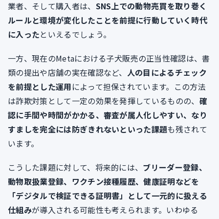
業者、そして購入者は、
SNS上での動物売買を取り巻く
ルールと環境が変化したことを前提に行動していく時代
に入った
といえるでしょう。
一方、現在のMetaにおける子犬販売の正当性確認は、書
類の提出や店舗の実在確認など、
人の目によるチェック
を前提とした運用
によって担保されています。この方法
は詐欺対策として一定の効果を発揮しているものの、
確
認に手間や時間がかかる、審査が属人化しやすい、なり
すましを完全には防ぎきれないといった課題
も残されて
います。
こうした課題に対して、将来的には、
ブリーダー登録、
動物取扱業登録、ワクチン接種履歴、健康証明などを
「デジタルで検証できる証明書」として一元的に扱える
仕組み
が導入される可能性も考えられます。いわゆる