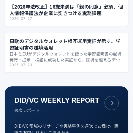
【2026年法改正】16歳未満は「親の同意」必須、個
人情報保護法が企業に突きつける実務課題
2026-07-27
日欧のデジタルウォレット相互運用実証が示す、学
習証明書の越境活用
日本とEUがデジタルウォレットを使った学習証明書の越境
発行・提示・検証に成功した実証から、国境を越えるデジ
タル証明の可能性を整理します。
2026-07-23
DID/VC WEEKLY REPORT
週次レポート
DID/VC 領域のリサーチや実装事例を週次でお届け。購
読のお申し込みはこちらから。