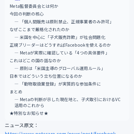
Meta監督委員会とは何か
今回の判断の核心
― 「個人間販売は原則禁止、正規事業者のみ許可」
なぜここまで厳格化されたのか
― 米国を中心に「子犬販売詐欺」が社会問題化
正規ブリーダーはどうすればFacebookを使えるのか
― Metaが実際に確認している「4つの具体要件」
これはどこの国の話なのか
― 原則は「米国主導のグローバル運用ルール」
日本ではどういう立ち位置になるのか
― 「動物取扱業登録」が実質的な参加条件に
まとめ
― Metaの判断が示した現在地と、子犬取引におけるVC
活用のこれから
★特別なお知らせ★
ニュース原文：
https://www.petscare.com/news/post/facebook-