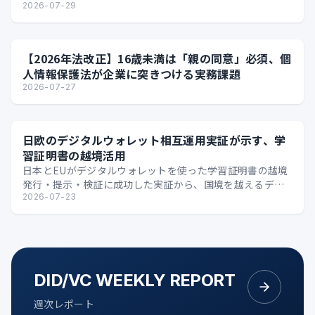
2026-07-29
【2026年法改正】16歳未満は「親の同意」必須、個
人情報保護法が企業に突きつける実務課題
2026-07-27
日欧のデジタルウォレット相互運用実証が示す、学
習証明書の越境活用
日本とEUがデジタルウォレットを使った学習証明書の越境
発行・提示・検証に成功した実証から、国境を越えるデジ
タル証明の可能性を整理します。
2026-07-23
DID/VC WEEKLY REPORT
週次レポート