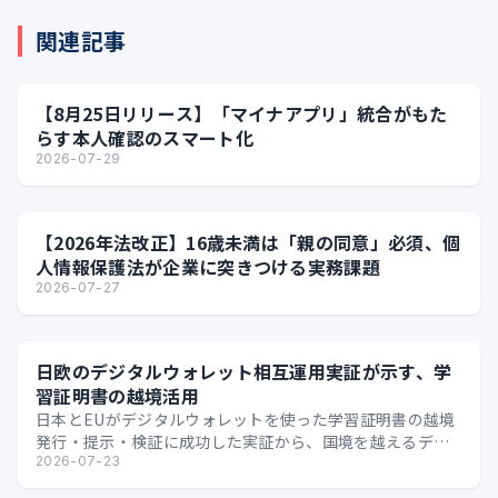
関連記事
【8月25日リリース】「マイナアプリ」統合がもた
らす本人確認のスマート化
2026-07-29
【2026年法改正】16歳未満は「親の同意」必須、個
人情報保護法が企業に突きつける実務課題
2026-07-27
日欧のデジタルウォレット相互運用実証が示す、学
習証明書の越境活用
日本とEUがデジタルウォレットを使った学習証明書の越境
発行・提示・検証に成功した実証から、国境を越えるデジ
タル証明の可能性を整理します。
2026-07-23