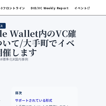
b3フロントライン
DID/VC Weekly Report
イベント
ス
le Wallet内のVC確
ついて/大手町でイベ
開催します
3
#
標準化
#
国内事例
5
目次
サポートされている形式
て