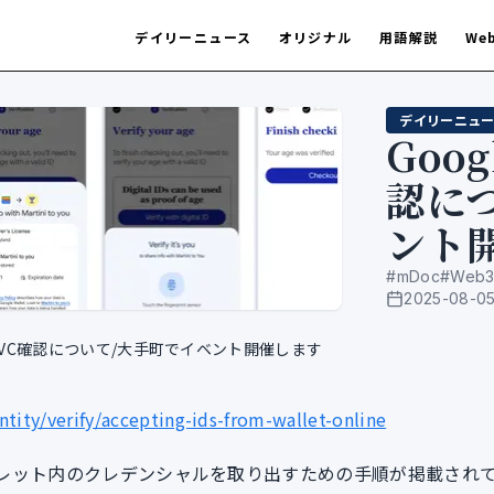
デイリーニュース
オリジナル
用語解説
We
デイリーニュー
Goog
認に
ント
#
mDoc
#
Web
2025-08-0
公開日
et内のVC確認について/大手町でイベント開催します
tity/verify/accepting-ids-from-wallet-online
に、ウォレット内のクレデンシャルを取り出すための手順が掲載され