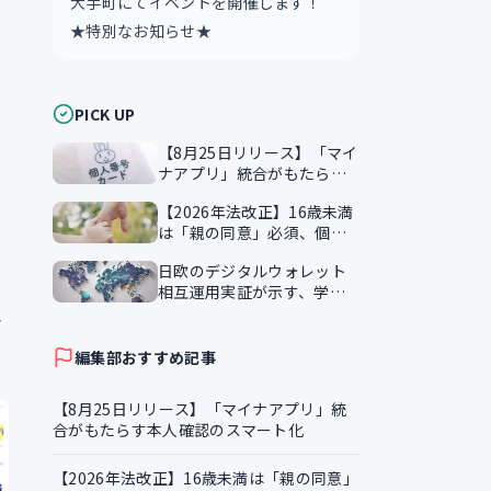
大手町にてイベントを開催します！
★特別なお知らせ★
PICK UP
【8月25日リリース】「マイ
ナアプリ」統合がもたらす
本人確認のスマート化
【2026年法改正】16歳未満
は「親の同意」必須、個人
情報保護法が企業に突きつ
日欧のデジタルウォレット
ける実務課題
相互運用実証が示す、学習
証明書の越境活用
さ
編集部おすすめ記事
【8月25日リリース】「マイナアプリ」統
合がもたらす本人確認のスマート化
【2026年法改正】16歳未満は「親の同意」