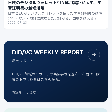
日欧のデジタルウォレット相互運用実証が示す、学
習証明書の越境活用
日本とEUがデジタルウォレットを使った学習証明書の越境
発行・提示・検証に成功した実証から、国境を越えるデジ
タル証明の可能性を整理します。
2026-07-23
DID/VC WEEKLY REPORT
週次レポート
DID/VC 領域のリサーチや実装事例を週次でお届け。購
読のお申し込みはこちらから。
購読を申し込む