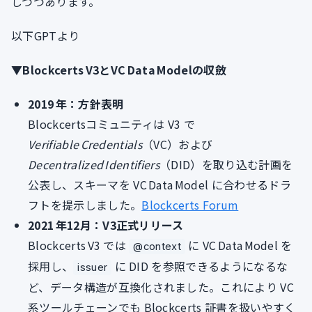
しつつあります。
以下GPTより
▼Blockcerts V3とVC Data Modelの収斂
2019 年：方針表明
Blockcertsコミュニティは V3 で
Verifiable Credentials
（VC）および
Decentralized Identifiers
（DID）を取り込む計画を
公表し、スキーマを VC Data Model に合わせるドラ
フトを提示しました。
Blockcerts Forum
2021 年12月：V3正式リリース
Blockcerts V3 では
に VC Data Model を
@context
採用し、
に DID を参照できるようになるな
issuer
ど、データ構造が互換化されました。これにより VC
系ツールチェーンでも Blockcerts 証書を扱いやすく