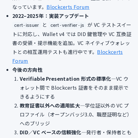
なっています。
Blockcerts Forum
2022–2025 年：実装アップデート
と
が VC テストスイー
cert‑issuer
cert‑verifier‑js
トに対応し、Wallet v4 では DID 鍵管理や VC 互換証
書の受領・提示機能を追加。VC ネイティブウォレッ
トとの相互運用テストも進行中です。
Blockcerts
Forum
今後の方向性
Verifiable Presentation 形式の標準化
―VC ウ
ォレット間で Blockcerts 証書をそのまま提示で
きるようにする
教育証書以外への適用拡大
―学位証以外の VC プ
ロファイル（オープンバッジ3.0、職歴証明など）
へのブリッジ
DID／VC ベースの信頼強化
―発行者・保持者とも