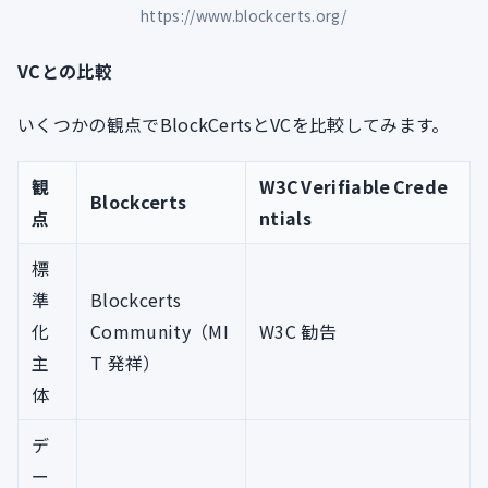
https://www.blockcerts.org/
VCとの比較
いくつかの観点でBlockCertsとVCを比較してみます。
観
W3C Verifiable Crede
Blockcerts
点
ntials
標
準
Blockcerts
化
Community（MI
W3C 勧告
主
T 発祥）
体
デ
ー