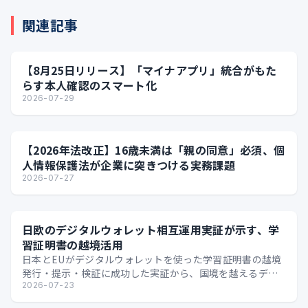
関連記事
【8月25日リリース】「マイナアプリ」統合がもた
らす本人確認のスマート化
2026-07-29
【2026年法改正】16歳未満は「親の同意」必須、個
人情報保護法が企業に突きつける実務課題
2026-07-27
日欧のデジタルウォレット相互運用実証が示す、学
習証明書の越境活用
日本とEUがデジタルウォレットを使った学習証明書の越境
発行・提示・検証に成功した実証から、国境を越えるデジ
タル証明の可能性を整理します。
2026-07-23