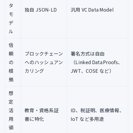
タ
独自 JSON‑LD
汎用 VC Data Model
モ
デ
ル
信
頼
ブロックチェーン
署名方式は自由
の
へのハッシュアン
（Linked Data Proofs、
根
カリング
JWT、COSE など）
拠
想
定
活
教育・資格系証
ID、税証明、医療情報、
用
書に特化
IoT など多用途
領