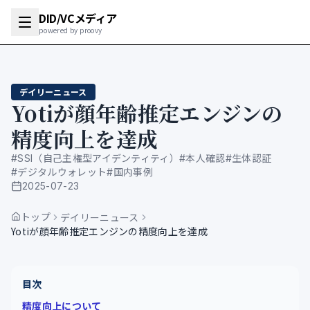
DID/VCメディア
powered by proovy
デイリーニュース
Yotiが顔年齢推定エンジンの
精度向上を達成
#
SSI（自己主権型アイデンティティ）
#
本人確認
#
生体認証
#
デジタルウォレット
#
国内事例
2025-07-23
公開日
トップ
デイリーニュース
Yotiが顔年齢推定エンジンの精度向上を達成
目次
精度向上について