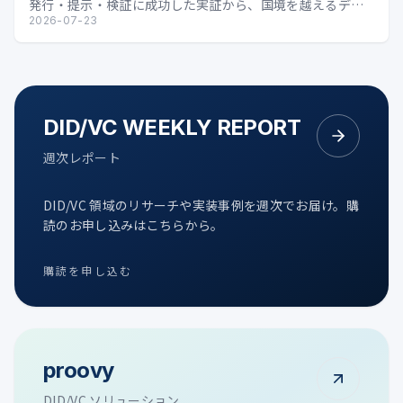
発行・提示・検証に成功した実証から、国境を越えるデジ
タル証明の可能性を整理します。
2026-07-23
DID/VC WEEKLY REPORT
週次レポート
DID/VC 領域のリサーチや実装事例を週次でお届け。購
読のお申し込みはこちらから。
購読を申し込む
proovy
DID/VC ソリューション