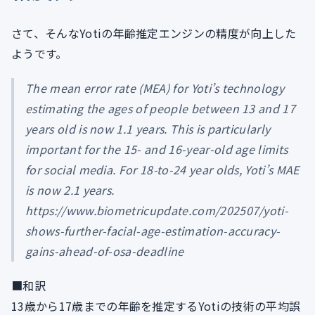
さて、そんなYotiの年齢推定エンジンの精度が向上した
ようです。
The mean error rate (MEA) for Yoti’s technology
estimating the ages of people between 13 and 17
years old is now 1.1 years. This is particularly
important for the 15- and 16-year-old age limits
for social media. For 18-to-24 year olds, Yoti’s MAE
is now 2.1 years.
https://www.biometricupdate.com/202507/yoti-
shows-further-facial-age-estimation-accuracy-
gains-ahead-of-osa-deadline
■和訳
13歳から17歳までの年齢を推定するYotiの技術の平均誤