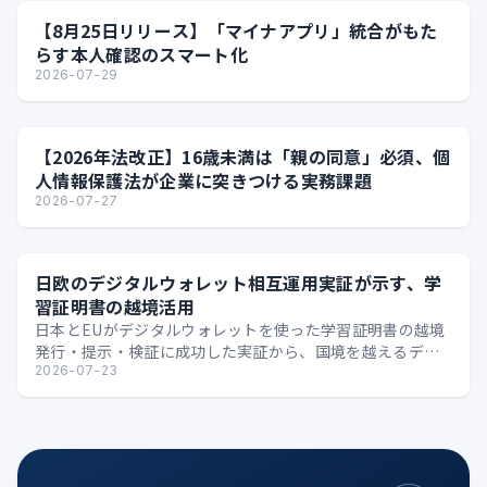
【8月25日リリース】「マイナアプリ」統合がもた
らす本人確認のスマート化
2026-07-29
【2026年法改正】16歳未満は「親の同意」必須、個
人情報保護法が企業に突きつける実務課題
2026-07-27
日欧のデジタルウォレット相互運用実証が示す、学
習証明書の越境活用
日本とEUがデジタルウォレットを使った学習証明書の越境
発行・提示・検証に成功した実証から、国境を越えるデジ
タル証明の可能性を整理します。
2026-07-23