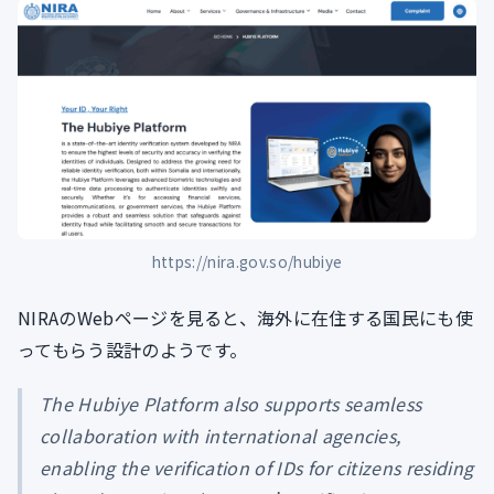
https://nira.gov.so/hubiye
NIRAのWebページを見ると、海外に在住する国民にも使
ってもらう設計のようです。
The Hubiye Platform also supports seamless
collaboration with international agencies,
enabling the verification of IDs for citizens residing