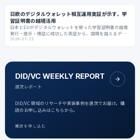
日欧のデジタルウォレット相互運用実証が示す、学
習証明書の越境活用
日本とEUがデジタルウォレットを使った学習証明書の越境
発行・提示・検証に成功した実証から、国境を越えるデジ
タル証明の可能性を整理します。
2026-07-23
DID/VC WEEKLY REPORT
週次レポート
DID/VC 領域のリサーチや実装事例を週次でお届け。購
読のお申し込みはこちらから。
購読を申し込む