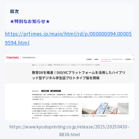
目次
★特別なお知らせ★
https://prtimes.jp/main/html/rd/p/000000094.00005
9594.html
https://www.kyodoprinting.co.jp/release/2025/20250430-
8836.html