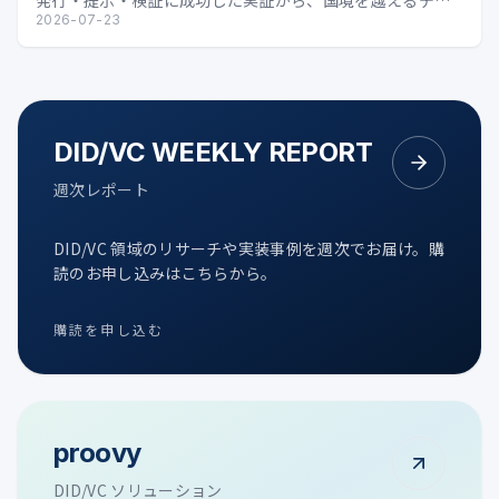
発行・提示・検証に成功した実証から、国境を越えるデジ
タル証明の可能性を整理します。
2026-07-23
DID/VC WEEKLY REPORT
週次レポート
DID/VC 領域のリサーチや実装事例を週次でお届け。購
読のお申し込みはこちらから。
購読を申し込む
proovy
DID/VC ソリューション