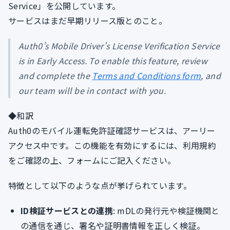
Service」を公開しています。
サービスはまだ早期リリース版とのこと。
Auth0’s Mobile Driver's License Verification Service
is in Early Access. To enable this feature, review
and complete the
Terms and Conditions form
, and
our team will be in contact with you.
◆和訳
Auth0のモバイル運転免許証確認サービスは、アーリー
アクセス中です。この機能を有効にするには、利用規約
をご確認の上、フォームにご記入ください。
特徴として以下のような点が挙げられています。
ID検証サービスとの連携
: mDLの発行元や検証機関と
の通信を通じ、署名や証明書情報を正しく検証。