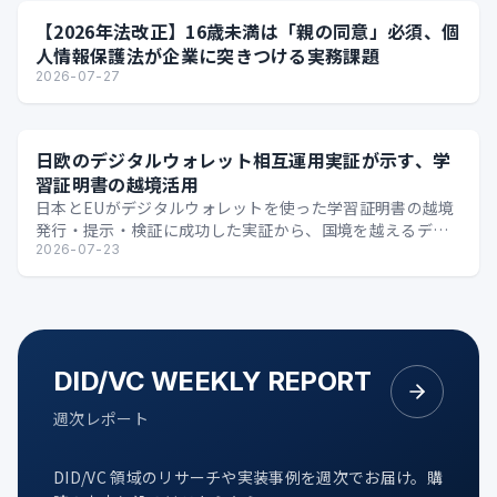
【2026年法改正】16歳未満は「親の同意」必須、個
人情報保護法が企業に突きつける実務課題
2026-07-27
日欧のデジタルウォレット相互運用実証が示す、学
習証明書の越境活用
日本とEUがデジタルウォレットを使った学習証明書の越境
発行・提示・検証に成功した実証から、国境を越えるデジ
タル証明の可能性を整理します。
2026-07-23
DID/VC WEEKLY REPORT
週次レポート
DID/VC 領域のリサーチや実装事例を週次でお届け。購