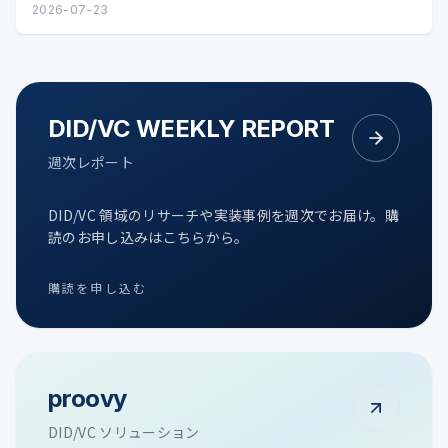
タル証明の可能性を整理します。
2026-07-23
DID/VC WEEKLY REPORT
週次レポート
DID/VC 領域のリサーチや実装事例を週次でお届け。購
読のお申し込みはこちらから。
購読を申し込む
proovy
DID/VC ソリューション