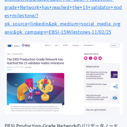
grade+Network+has+reached+the+15+validator+nod
es+milestone/?
pk_source=linkedin&pk_medium=social_media_org
anic&pk_campaign=EBSI-15Milestones-11/02/25
EBSI Production-Grade Networkのバリデータノード