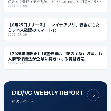
諾をどう機械検証するか。IETF Internet-DraftのAIPREF
Grant Bindi…
2026-08-09
【8月25日リリース】「マイナアプリ」統合がもた
らす本人確認のスマート化
2026-07-29
【2026年法改正】16歳未満は「親の同意」必須、個
人情報保護法が企業に突きつける実務課題
2026-07-27
DID/VC WEEKLY REPORT
週次レポート