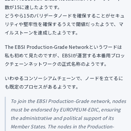
数が15に達したようです。
どうやら15のバリデータノードを確保することがセキュ
リティや堅牢性を確保するうえで閾値だったようで、マ
イルストーンを達成したようです。
The EBSI Production-Grade Networkというワードは
私も初めて見たのですが、EBSIが運営する本番用ブロッ
クチェーンネットワークの正式名称のようです。
いわゆるコンソーシアムチェーンで、ノードを立てるに
も既定のプロセスがあるようです。
To join the EBSI Production-Grade network, nodes
must be endorsed by EUROPEUM-EDIC, ensuring
the administrative and political support of its
Member States. The nodes in the Production-