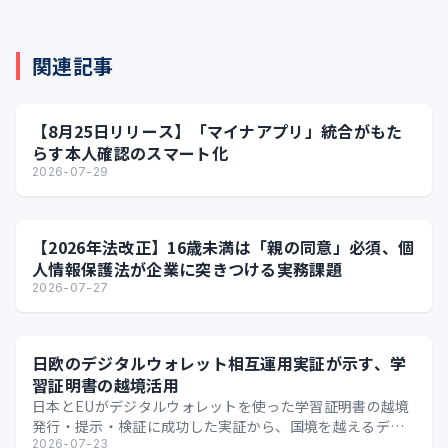
関連記事
【8月25日リリース】「マイナアプリ」統合がもた
らす本人確認のスマート化
2026-07-29
【2026年法改正】16歳未満は「親の同意」必須、個
人情報保護法が企業に突きつける実務課題
2026-07-27
日欧のデジタルウォレット相互運用実証が示す、学
習証明書の越境活用
日本とEUがデジタルウォレットを使った学習証明書の越境
発行・提示・検証に成功した実証から、国境を越えるデジ
タル証明の可能性を整理します。
2026-07-23