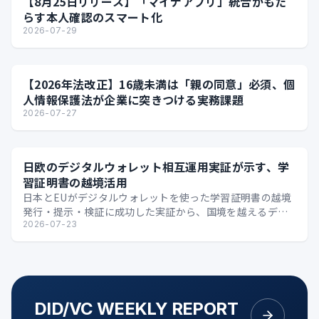
【8月25日リリース】「マイナアプリ」統合がもた
らす本人確認のスマート化
2026-07-29
【2026年法改正】16歳未満は「親の同意」必須、個
人情報保護法が企業に突きつける実務課題
2026-07-27
日欧のデジタルウォレット相互運用実証が示す、学
習証明書の越境活用
日本とEUがデジタルウォレットを使った学習証明書の越境
発行・提示・検証に成功した実証から、国境を越えるデジ
タル証明の可能性を整理します。
2026-07-23
DID/VC WEEKLY REPORT